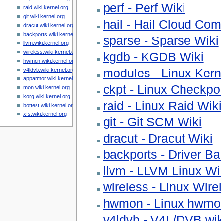
perf - Perf Wiki
raid.wiki.kernel.org
git.wiki.kernel.org
hail - Hail Cloud Com
dracut.wiki.kernel.org
backports.wiki.kernel.org
sparse - Sparse Wiki
llvm.wiki.kernel.org
wireless.wiki.kernel.org
kgdb - KGDB Wiki
hwmon.wiki.kernel.org
modules - Linux Kern
v4ldvb.wiki.kernel.org
apparmor.wiki.kernel.org
ckpt - Linux Checkpoi
mon.wiki.kernel.org
korg.wiki.kernel.org
raid - Linux Raid Wik
bottest.wiki.kernel.org
xfs.wiki.kernel.org
git - Git SCM Wiki
dracut - Dracut Wiki
backports - Driver Ba
llvm - LLVM Linux Wik
wireless - Linux Wire
hwmon - Linux hwmo
v4ldvb - V4L/DVB wiki