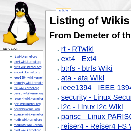
article
Listing of Wikis
From Demeter of th
rt - RTwiki
navigation
ext4 - Ext4
rt.wiki.kernel.org
ext4.wiki.kernel.org
btrfs - btrfs Wiki
btrfs.wiki.kernel.org
ata.wiki.kernel.org
ata - ata Wiki
ieee1394.wiki.kernel.org
security.wiki.kernel.org
ieee1394 - IEEE 1394
i2c.wiki.kernel.org
parisc.wiki.kernel.org
security - Linux Secur
reiser4.wiki.kernel.org
perf.wiki.kernel.org
i2c - Linux i2c Wiki
hail.wiki.kernel.org
parisc - Linux PARIS
sparse.wiki.kernel.org
kgdb.wiki.kernel.org
reiser4 - Reiser4 FS 
modules.wiki.kernel.org
ckpt.wiki.kernel.org